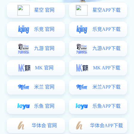
能在关键对决中率先打破连
胜僵局
时间：2026-05-30
大阪樱花与冈萨多即将展开一场备受关注
的关键较量，这场比赛不仅关系到双方在积分
榜上的位置，更是一次关于状态、士气与战术
的全面碰撞。大阪樱花坐镇主场，在近期连续
稳定发挥后，希望借助主场气势继续扩大优
势，而冈萨多则渴望通过顽强反击终结对手的
强势表现。两支球队在攻防节奏、阵容深度以
及核心球员状态方面都展现出鲜明特点，因此
比赛走势充满悬念。从主场优势到锋线效率，