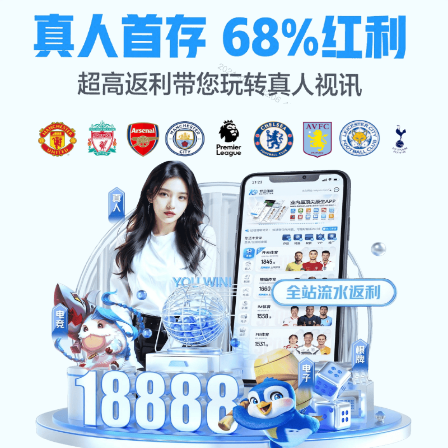
必一·运动(b-Sports)官方
☰
网站
公司新闻
首页 · OUR NEWS
必一·运动(b-Sports)官方网站
大阪樱花主场迎战冈萨多谁